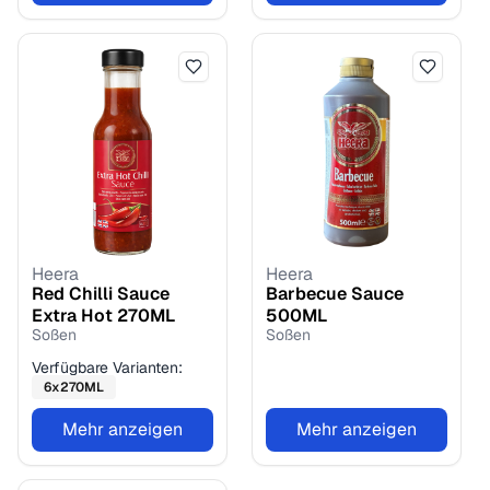
Heera
Heera
Red Chilli Sauce
Barbecue Sauce
Extra Hot
270
ML
500
ML
Soßen
Soßen
Verfügbare Varianten:
6
x
270
ML
Mehr anzeigen
Mehr anzeigen