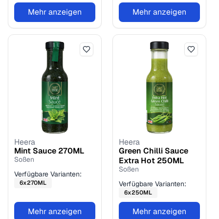
Mehr anzeigen
Mehr anzeigen
Heera
Heera
Mint Sauce
270
ML
Green Chilli Sauce
Soßen
Extra Hot
250
ML
Soßen
Verfügbare Varianten:
6
x
270
ML
Verfügbare Varianten:
6
x
250
ML
Mehr anzeigen
Mehr anzeigen