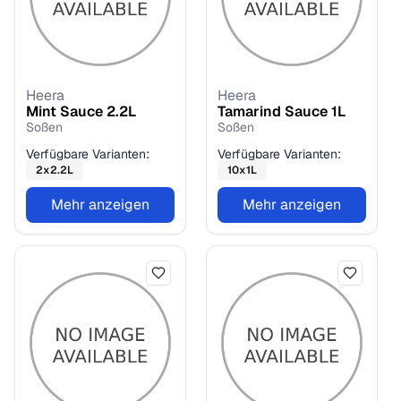
Heera
Heera
Mint Sauce
2.2
L
Tamarind Sauce
1
L
Soßen
Soßen
Verfügbare Varianten:
Verfügbare Varianten:
2
x
2.2
L
10
x
1
L
Mehr anzeigen
Mehr anzeigen