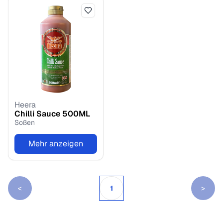
Heera
Chilli Sauce
500
ML
Soßen
Mehr anzeigen
<
1
>