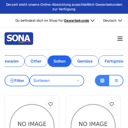
Derzeit steht unsere Online-Abwicklung ausschließlich Gewerbekunden
zur Verfügung.
Du befindest dich im Shop für:
Gewerbekunde
Deutsch
altswaren
Other
Soßen
Gemüse
Fertigmisc
Filter
Sortieren
Soßen