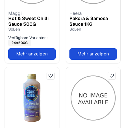
Maggi
Heera
Hot & Sweet Chilli
Pakora & Samosa
Sauce
500
G
Sauce
1
KG
Soßen
Soßen
Verfügbare Varianten:
24
x
500
G
Mehr anzeigen
Mehr anzeigen