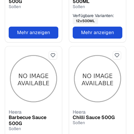
500
G
500
ML
Soßen
Soßen
Verfügbare Varianten:
12
x
500
ML
Mehr anzeigen
Mehr anzeigen
Heera
Heera
Barbecue Sauce
Chilli Sauce
500
G
Soßen
500
G
Soßen