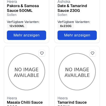
Heera
Ashoka
Pakora & Samosa
Date & Tamarind
Sauce
500
ML
Sauce
230
G
Soßen
Soßen
Verfügbare Varianten:
Verfügbare Varianten:
12
x
500
ML
6
x
230
G
Mehr anzeigen
Mehr anzeigen
Heera
Heera
Masala Chilli Sauce
Tamarind Sauce