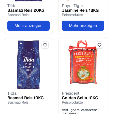
Tilda
Royal Tiger
Basmati Reis
20
KG
Jasmine Reis
18
KG
Basmati Reis
Reisprodukte
Mehr anzeigen
Mehr anzeigen
Tilda
President
Basmati Reis
10
KG
Golden Sella
10
KG
Basmati Reis
Reisprodukte
Verfügbare Varianten: