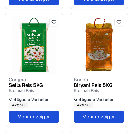
Gangaa
Banno
Sella Reis
5
KG
Biryani Reis
5
KG
Basmati Reis
Basmati Reis
Verfügbare Varianten:
Verfügbare Varianten:
4
x
5
KG
4
x
5
KG
Mehr anzeigen
Mehr anzeigen