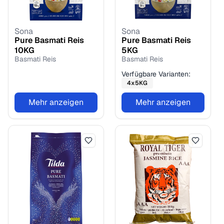
Sona
Sona
Pure Basmati Reis
Pure Basmati Reis
10
KG
5
KG
Basmati Reis
Basmati Reis
Verfügbare Varianten:
4
x
5
KG
Mehr anzeigen
Mehr anzeigen