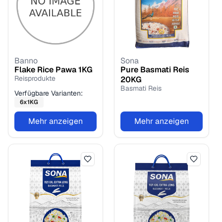
Banno
Sona
Flake Rice Pawa
1
KG
Pure Basmati Reis
Reisprodukte
20
KG
Basmati Reis
Verfügbare Varianten:
6
x
1
KG
Mehr anzeigen
Mehr anzeigen