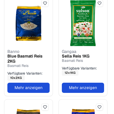
Banno
Gangaa
Blue Basmati Reis
Sella Reis
1
KG
Basmati Reis
2
KG
Basmati Reis
Verfügbare Varianten:
12
x
1
KG
Verfügbare Varianten:
10
x
2
KG
Mehr anzeigen
Mehr anzeigen