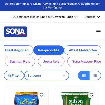
Derzeit steht unsere Online-Abwicklung ausschließlich Gewerbekunden
zur Verfügung.
Du befindest dich im Shop für:
Gewerbekunde
Deutsch
Alle Kategorien
Reisprodukte
Atta & Mehlsorten
Basmati Reis
Jeera Reis
Sona Masoori Rice
Filter
Sortieren
Reisprodukte