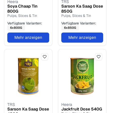
Heera
TRS
Soya Chaap Tin
Sarson Ka Saag Dose
800
G
850
G
Pulps, Slices & Tin
Pulps, Slices & Tin
Verfügbare Varianten:
Verfügbare Varianten:
6
x
800
G
6
x
850
G
Mehr anzeigen
Mehr anzeigen
TRS
Heera
Sarson Ka Saag Dose
Jackfruit Dose
540
G