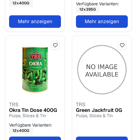
12
x
400
G
Verfügbare Varianten:
12
x
395
G
Mehr anzeigen
Mehr anzeigen
TRS
TRS
Okra Tin Dose
400
G
Green Jackfruit
0
G
Pulps, Slices & Tin
Pulps, Slices & Tin
Verfügbare Varianten:
12
x
400
G