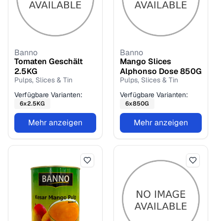
Banno
Banno
Tomaten Geschält
Mango Slices
2.5
KG
Alphonso Dose
850
G
Pulps, Slices & Tin
Pulps, Slices & Tin
Verfügbare Varianten:
Verfügbare Varianten:
6
x
2.5
KG
6
x
850
G
Mehr anzeigen
Mehr anzeigen