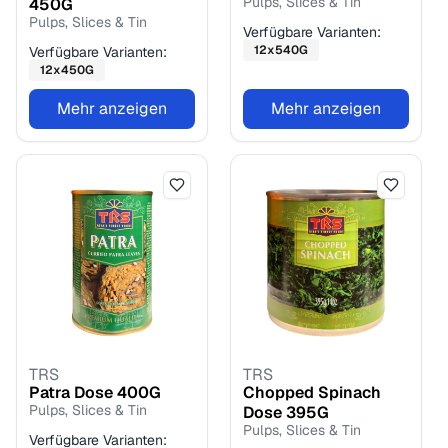
Pulps, Slices & Tin
450
G
Pulps, Slices & Tin
Verfügbare Varianten:
12
x
540
G
Verfügbare Varianten:
12
x
450
G
Mehr anzeigen
Mehr anzeigen
TRS
TRS
Patra Dose
400
G
Chopped Spinach
Pulps, Slices & Tin
Dose
395
G
Pulps, Slices & Tin
Verfügbare Varianten: