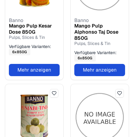
Banno
Banno
Mango Pulp Kesar
Mango Pulp
Dose
850
G
Alphonso Taj Dose
Pulps, Slices & Tin
850
G
Pulps, Slices & Tin
Verfügbare Varianten:
6
x
850
G
Verfügbare Varianten:
6
x
850
G
Mehr anzeigen
Mehr anzeigen