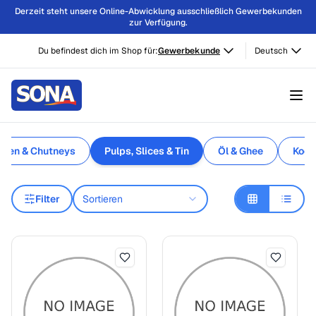
Derzeit steht unsere Online-Abwicklung ausschließlich Gewerbekunden
zur Verfügung.
Du befindest dich im Shop für:
Gewerbekunde
Deutsch
asten & Chutneys
Pulps, Slices & Tin
Öl & Ghee
Koch
Filter
Sortieren
Pulps, Slices & Tin