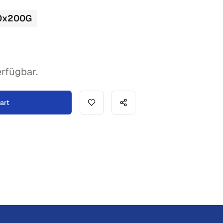
0
x
200
G
rfügbar.
art