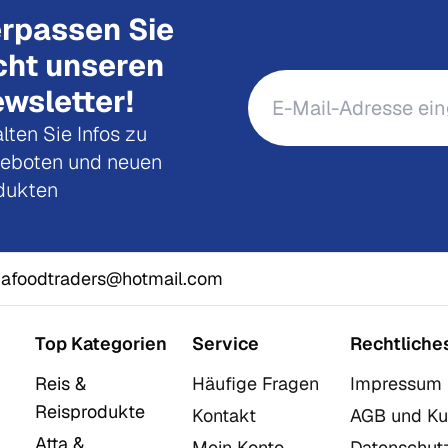
rpassen Sie
cht unseren
wsletter!
lten Sie Infos zu
eboten und neuen
dukten
afoodtraders@hotmail.com
Top Kategorien
Service
Rechtliche
Reis &
Häufige Fragen
Impressum
Reisprodukte
Kontakt
AGB und Ku
Atta &
Mein Konto
Datenschut