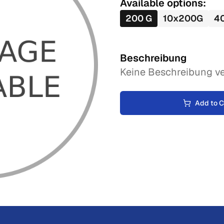
Available options:
200
G
10
x
200
G
4
Beschreibung
Keine Beschreibung ve
Add to C