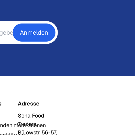
Anmelden
s
Adresse
Sona Food
Traders
ndeninformationen
Bülowstr 56-57,
zerklärung