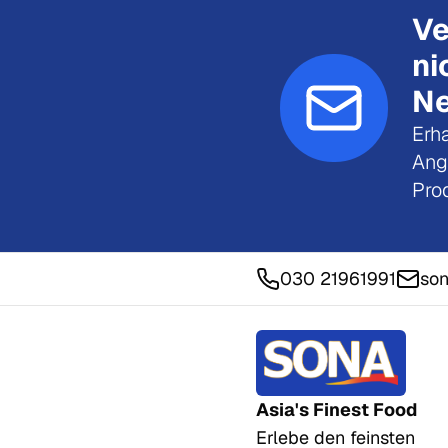
Ve
ni
Ne
Erha
Ang
Pro
030 21961991
son
Asia's Finest Food
Erlebe den feinsten