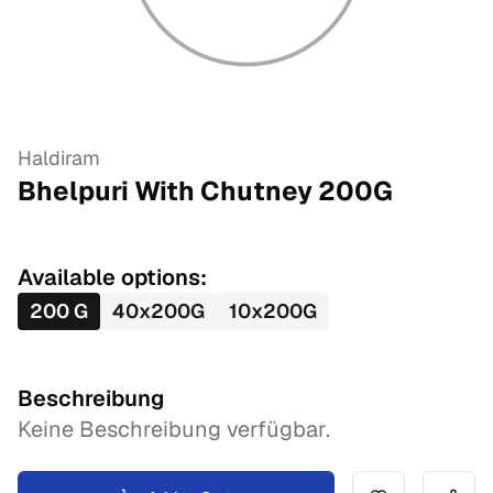
Haldiram
Bhelpuri With Chutney
200
G
Available options:
200
G
40
x
200
G
10
x
200
G
Beschreibung
Keine Beschreibung verfügbar.