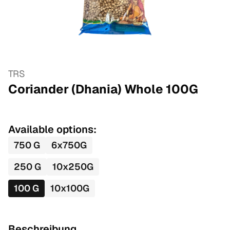
TRS
Coriander (Dhania) Whole
100
G
Available options:
750
G
6
x
750
G
250
G
10
x
250
G
100
G
10
x
100
G
Beschreibung