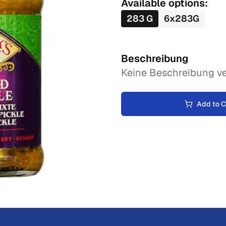
Available options:
283
G
6
x
283
G
Beschreibung
Keine Beschreibung ve
Add to C