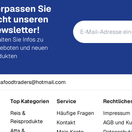
rpassen Sie
cht unseren
wsletter!
lten Sie Infos zu
eboten und neuen
dukten
afoodtraders@hotmail.com
Top Kategorien
Service
Rechtliche
Reis &
Häufige Fragen
Impressum
Reisprodukte
Kontakt
AGB und Ku
Atta &
Mein Konto
Datenschut