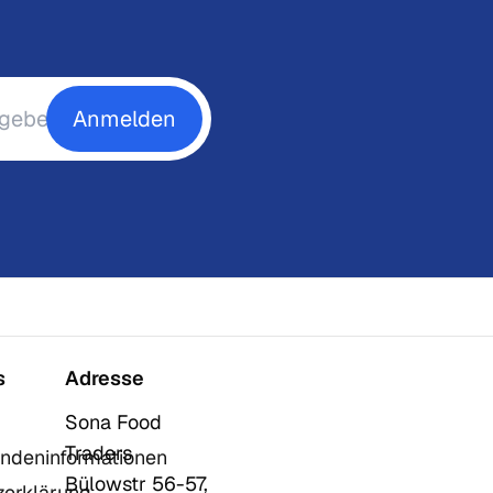
Anmelden
s
Adresse
Sona Food
Traders
ndeninformationen
Bülowstr 56-57,
zerklärung