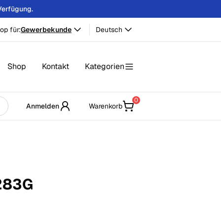
Verfügung.
op für:
Gewerbekunde
Deutsch
Shop
Kontakt
Kategorien
0
Anmelden
Warenkorb
283
G