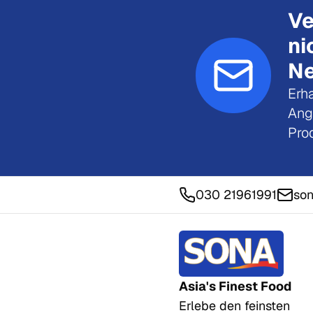
Ve
ni
Ne
Erha
Ang
Pro
030 21961991
son
Asia's Finest Food
Erlebe den feinsten