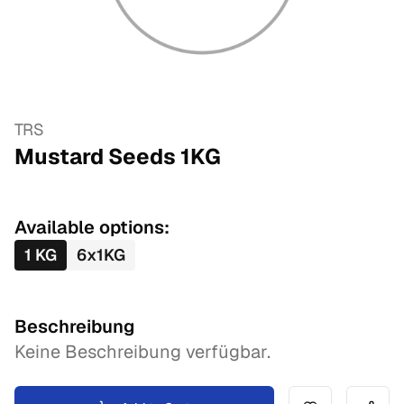
TRS
Mustard Seeds
1
KG
Available options:
1
KG
6
x
1
KG
Beschreibung
Keine Beschreibung verfügbar.