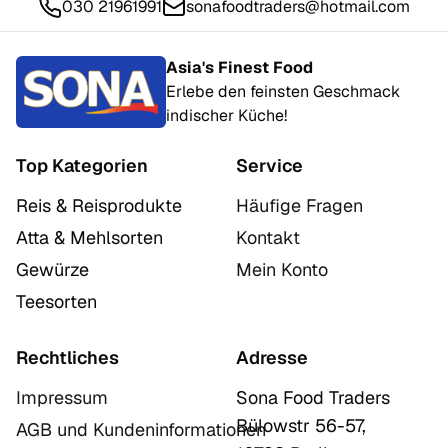
030 21961991
sonafoodtraders@hotmail.com
Asia's Finest Food
Erlebe den feinsten Geschmack
indischer Küche!
Top Kategorien
Service
Reis & Reisprodukte
Häufige Fragen
Atta & Mehlsorten
Kontakt
Gewürze
Mein Konto
Teesorten
Rechtliches
Adresse
Impressum
Sona Food Traders
Bülowstr 56-57,
AGB und Kundeninformationen