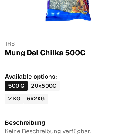
TRS
Mung Dal Chilka
500
G
Available options:
500
G
20
x
500
G
2
KG
6
x
2
KG
Beschreibung
Keine Beschreibung verfügbar.