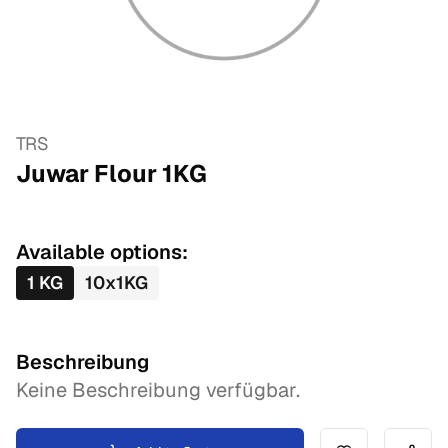
TRS
Juwar Flour
1
KG
Available options:
1
KG
10
x
1
KG
Beschreibung
Keine Beschreibung verfügbar.