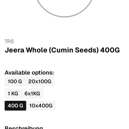
TRS
Jeera Whole (Cumin Seeds)
400
G
Available options:
100
G
20
x
100
G
1
KG
6
x
1
KG
400
G
10
x
400
G
Beschreibung