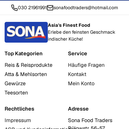
030 21961991
sonafoodtraders@hotmail.com
Asia's Finest Food
Erlebe den feinsten Geschmack
indischer Küche!
Top Kategorien
Service
Reis & Reisprodukte
Häufige Fragen
Atta & Mehlsorten
Kontakt
Gewürze
Mein Konto
Teesorten
Rechtliches
Adresse
Impressum
Sona Food Traders
Bülowstr 56-57,