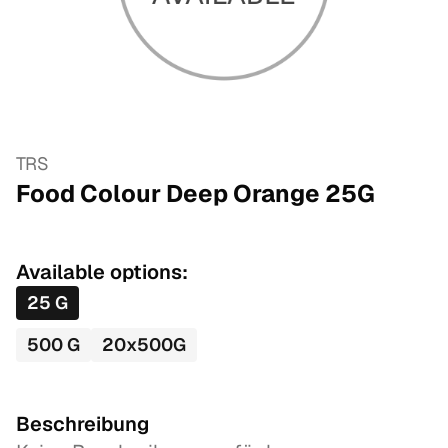
TRS
Food Colour Deep Orange
25
G
Available options:
25
G
500
G
20
x
500
G
Beschreibung