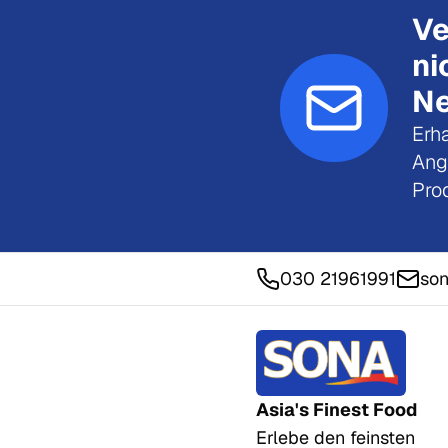
Ve
ni
Ne
Erha
Ang
Pro
030 21961991
son
Asia's Finest Food
Erlebe den feinsten