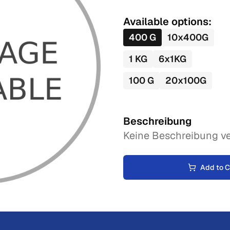
Available options:
400
G
10
x
400
G
1
KG
6
x
1
KG
100
G
20
x
100
G
Beschreibung
Keine Beschreibung ve
Add to C