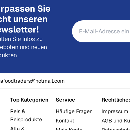
rpassen Sie
cht unseren
wsletter!
lten Sie Infos zu
eboten und neuen
dukten
afoodtraders@hotmail.com
Top Kategorien
Service
Rechtliche
Reis &
Häufige Fragen
Impressum
Reisprodukte
Kontakt
AGB und Ku
Atta &
Mein Konto
Datenschut