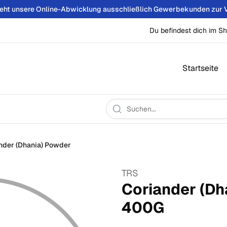
teht unsere Online-Abwicklung ausschließlich Gewerbekunden zur 
Du befindest dich im Sh
Startseite
nder (Dhania) Powder
TRS
Coriander (Dh
400
G