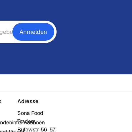
Anmelden
s
Adresse
Sona Food
Traders
ndeninformationen
Bülowstr 56-57,
zerklärung