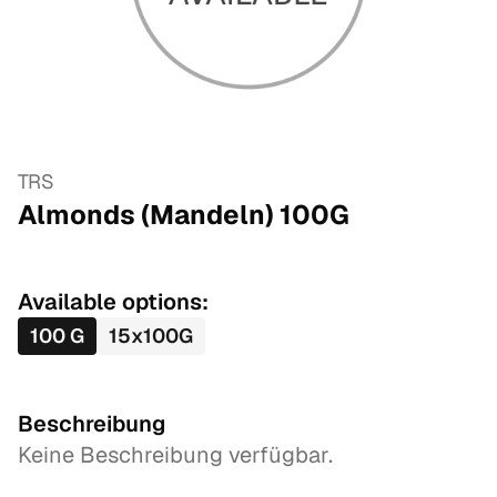
TRS
Almonds (Mandeln)
100
G
Available options:
100
G
15
x
100
G
Beschreibung
Keine Beschreibung verfügbar.