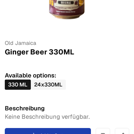
Old Jamaica
Ginger Beer
330
ML
Available options:
330
ML
24
x
330
ML
Beschreibung
Keine Beschreibung verfügbar.