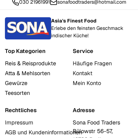
030 21961991
sonafoodtraders@hotmail.com
Asia's Finest Food
Erlebe den feinsten Geschmack
indischer Küche!
Top Kategorien
Service
Reis & Reisprodukte
Häufige Fragen
Atta & Mehlsorten
Kontakt
Gewürze
Mein Konto
Teesorten
Rechtliches
Adresse
Impressum
Sona Food Traders
Bülowstr 56-57,
AGB und Kundeninformationen