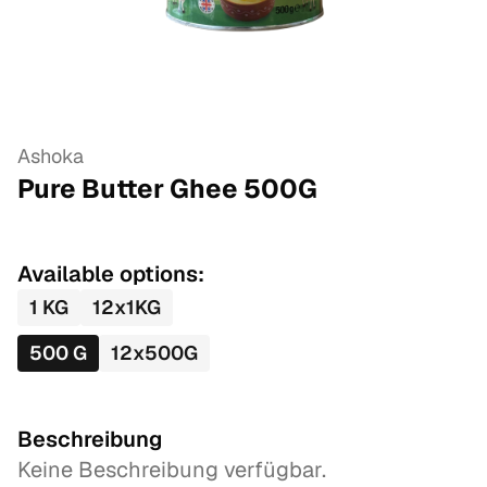
Ashoka
Pure Butter Ghee
500
G
Available options:
1
KG
12
x
1
KG
500
G
12
x
500
G
Beschreibung
Keine Beschreibung verfügbar.