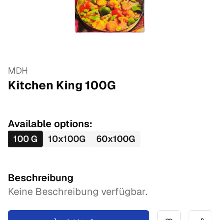
MDH
Kitchen King
100
G
Available options:
100
G
10
x
100
G
60
x
100
G
Beschreibung
Keine Beschreibung verfügbar.