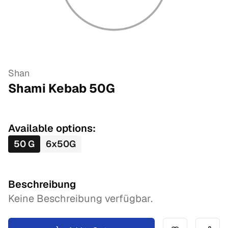
Shan
Shami Kebab
50
G
Available options:
50
G
6
x
50
G
Beschreibung
Keine Beschreibung verfügbar.