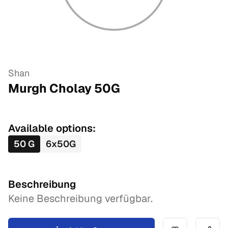
Shan
Murgh Cholay
50
G
Available options:
50
G
6
x
50
G
Beschreibung
Keine Beschreibung verfügbar.