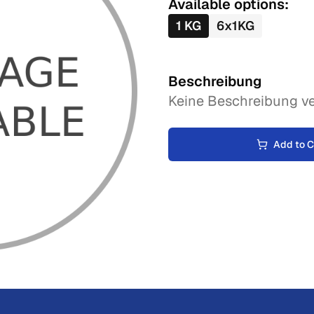
Available options:
1
KG
6
x
1
KG
Beschreibung
Keine Beschreibung ve
Add to C