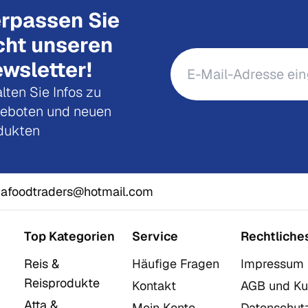
rpassen Sie
cht unseren
wsletter!
lten Sie Infos zu
eboten und neuen
dukten
afoodtraders@hotmail.com
Top Kategorien
Service
Rechtliche
Reis &
Häufige Fragen
Impressum
Reisprodukte
Kontakt
AGB und Ku
Atta &
Mein Konto
Datenschut