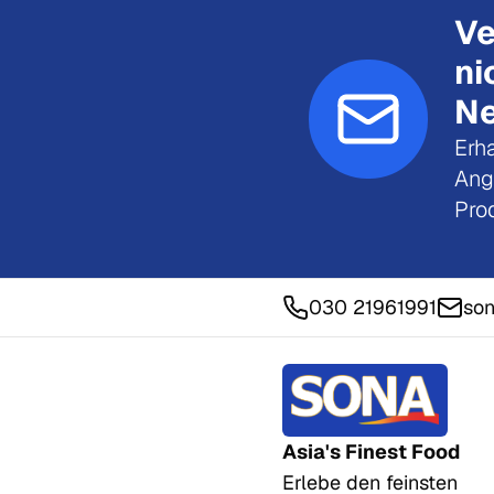
Ve
ni
Ne
Erha
Ang
Pro
030 21961991
son
Asia's Finest Food
Erlebe den feinsten