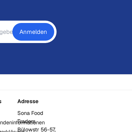
Anmelden
s
Adresse
Sona Food
Traders
ndeninformationen
Bülowstr 56-57,
zerklärung