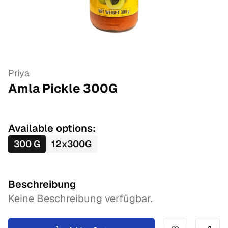
Priya
Amla Pickle
300
G
Available options:
300
G
12
x
300
G
Beschreibung
Keine Beschreibung verfügbar.