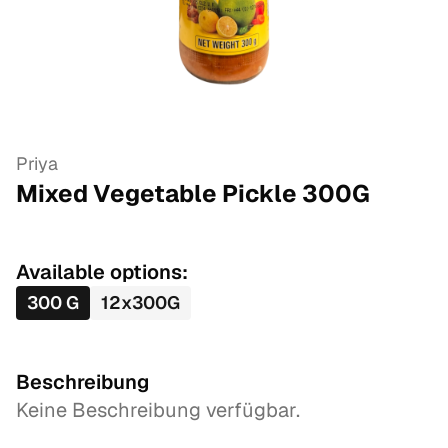
Priya
Mixed Vegetable Pickle
300
G
Available options:
300
G
12
x
300
G
Beschreibung
Keine Beschreibung verfügbar.