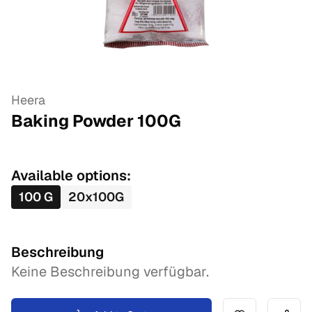
Heera
Baking Powder
100
G
Available options:
100
G
20
x
100
G
Beschreibung
Keine Beschreibung verfügbar.