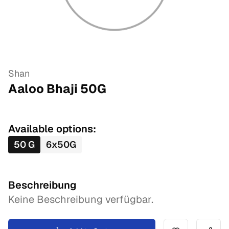
Shan
Aaloo Bhaji
50
G
Available options:
50
G
6
x
50
G
Beschreibung
Keine Beschreibung verfügbar.