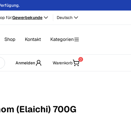
Verfügung.
op für:
Gewerbekunde
Deutsch
Shop
Kontakt
Kategorien
0
Anmelden
Warenkorb
m (Elaichi)
700
G