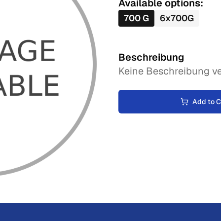
Available options:
700
G
6
x
700
G
Beschreibung
Keine Beschreibung ve
Add to C