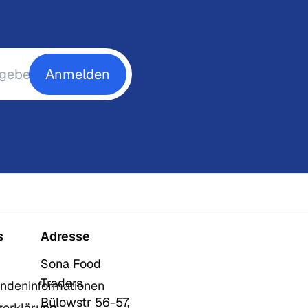
Anmelden
s
Adresse
Sona Food
Traders
ndeninformationen
Bülowstr 56-57,
zerklärung