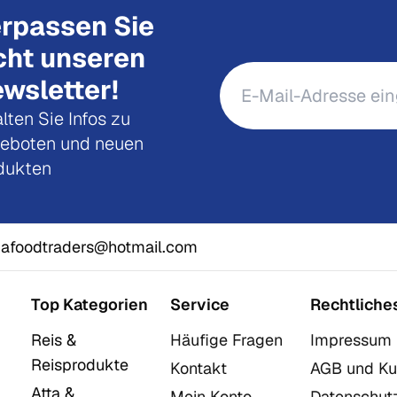
rpassen Sie
cht unseren
wsletter!
lten Sie Infos zu
eboten und neuen
dukten
afoodtraders@hotmail.com
Top Kategorien
Service
Rechtliche
Reis &
Häufige Fragen
Impressum
Reisprodukte
Kontakt
AGB und Ku
Atta &
Mein Konto
Datenschut