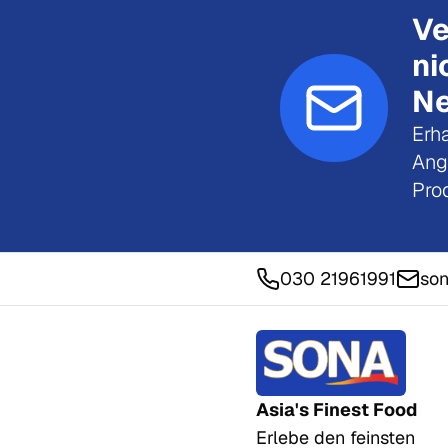
Ve
ni
Ne
Erha
Ang
Pro
030 21961991
son
Asia's Finest Food
Erlebe den feinsten