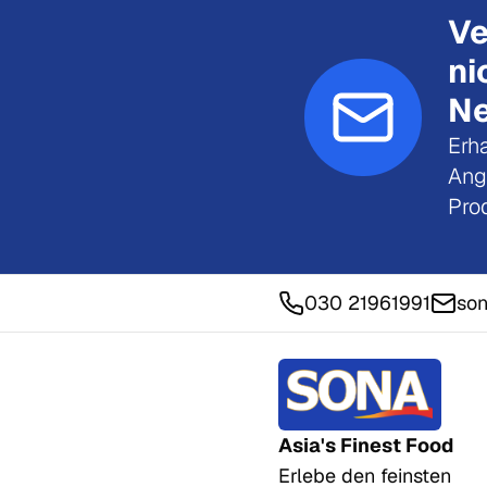
Ve
ni
Ne
Erha
Ang
Pro
030 21961991
son
Asia's Finest Food
Erlebe den feinsten