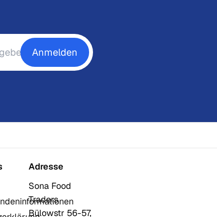
Anmelden
s
Adresse
Sona Food
Traders
ndeninformationen
Bülowstr 56-57,
zerklärung