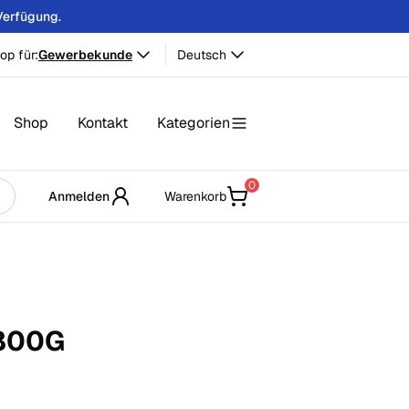
Verfügung.
op für:
Gewerbekunde
Deutsch
Shop
Kontakt
Kategorien
0
Anmelden
Warenkorb
800
G