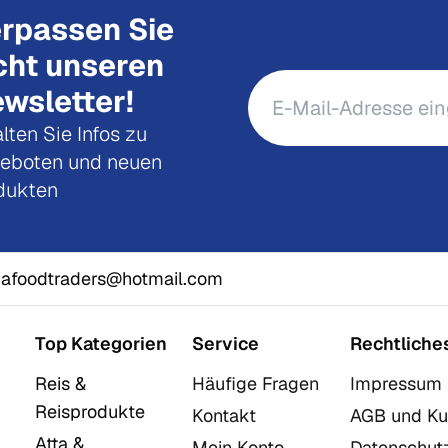
rpassen Sie
cht unseren
wsletter!
lten Sie Infos zu
eboten und neuen
dukten
afoodtraders@hotmail.com
Top Kategorien
Service
Rechtliche
Reis &
Häufige Fragen
Impressum
Reisprodukte
Kontakt
AGB und Ku
Atta &
Mein Konto
Datenschut