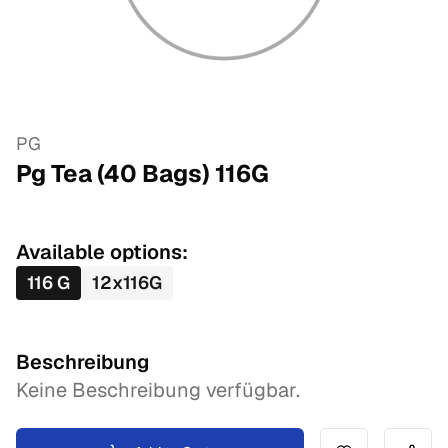
PG
Pg Tea (40 Bags)
116
G
Available options:
116
G
12
x
116
G
Beschreibung
Keine Beschreibung verfügbar.