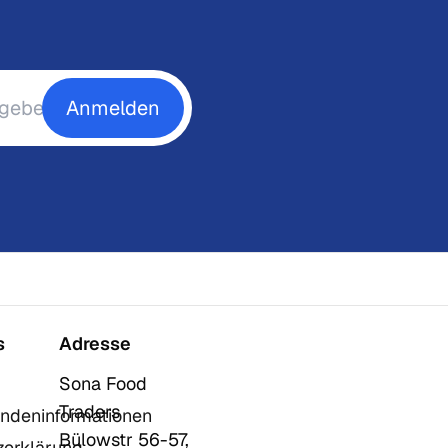
Anmelden
s
Adresse
Sona Food
Traders
ndeninformationen
Bülowstr 56-57,
zerklärung