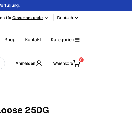
Verfügung.
op für:
Gewerbekunde
Deutsch
Shop
Kontakt
Kategorien
0
Anmelden
Warenkorb
Loose
250
G