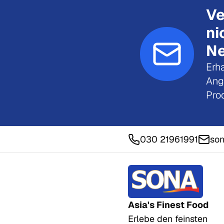
Ve
ni
Ne
Erha
Ang
Pro
030 21961991
son
Asia's Finest Food
Erlebe den feinsten