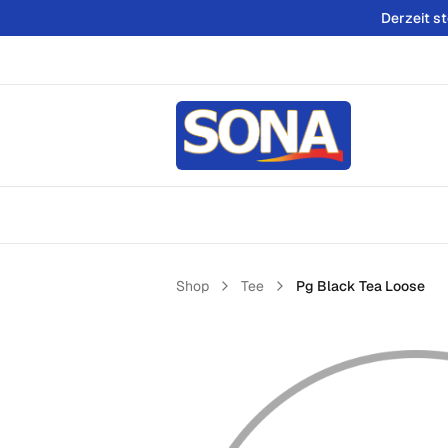
Derzeit s
Shop
Tee
Pg Black Tea Loose