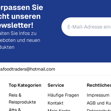
rpassen Sie
cht unseren
wsletter!
lten Sie Infos zu
eboten und neuen
dukten
afoodtraders@hotmail.com
Top Kategorien
Service
Rechtliche
Reis &
Häufige Fragen
Impressum
Reisprodukte
Kontakt
AGB und Ku
Atta &
Mein Konto
Datenschut