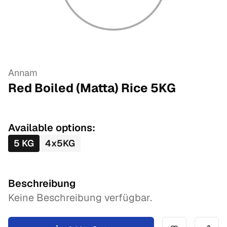
Annam
Red Boiled (Matta) Rice
5
KG
Available options:
5
KG
4
x
5
KG
Beschreibung
Keine Beschreibung verfügbar.