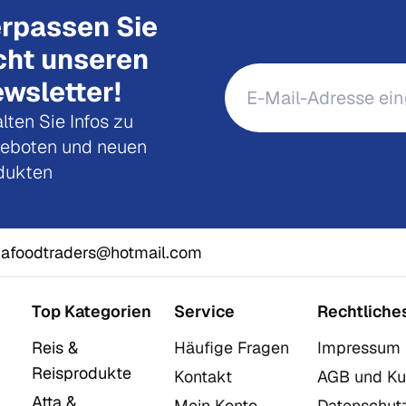
rpassen Sie
cht unseren
wsletter!
lten Sie Infos zu
eboten und neuen
dukten
afoodtraders@hotmail.com
Top Kategorien
Service
Rechtliche
Reis &
Häufige Fragen
Impressum
Reisprodukte
Kontakt
AGB und Ku
Atta &
Mein Konto
Datenschut