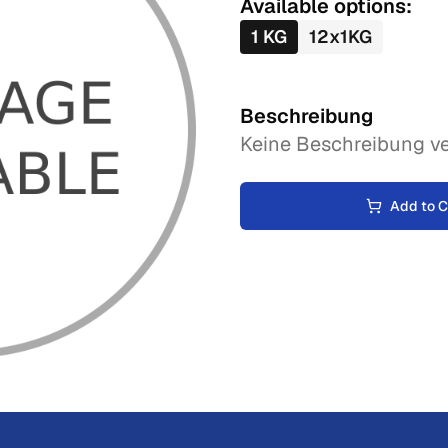
Available options:
1
KG
12
x
1
KG
Beschreibung
Keine Beschreibung ve
Add to C