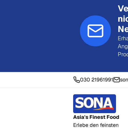
Ve
ni
Ne
Erha
Ang
Pro
030 21961991
son
Asia's Finest Food
Erlebe den feinsten