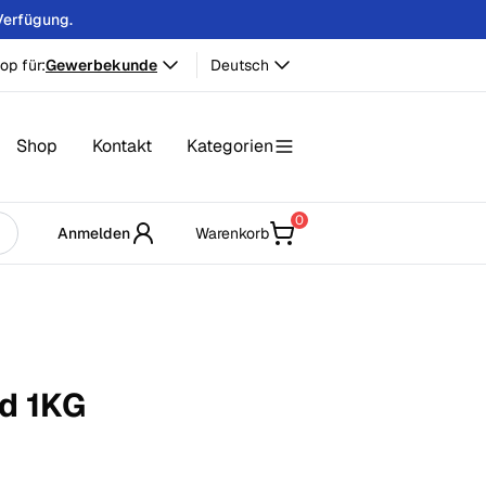
Verfügung.
op für:
Gewerbekunde
Deutsch
Shop
Kontakt
Kategorien
0
Anmelden
Warenkorb
ed
1
KG