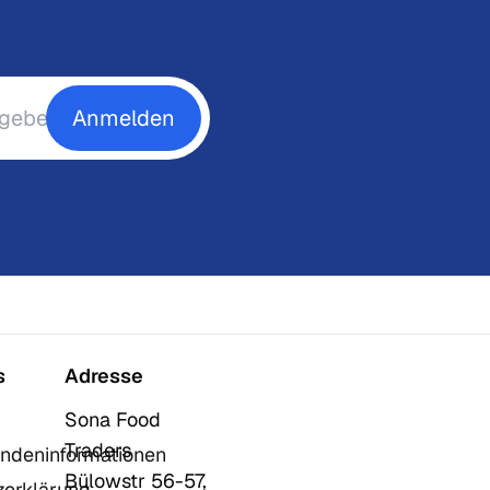
Anmelden
s
Adresse
Sona Food
Traders
ndeninformationen
Bülowstr 56-57,
zerklärung