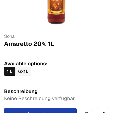
Sona
Amaretto 20%
1
L
Available options:
1
L
6
x
1
L
Beschreibung
Keine Beschreibung verfügbar.