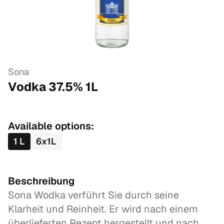
Sona
Vodka 37.5%
1
L
Available options:
1
L
6
x
1
L
Beschreibung
Sona Wodka verführt Sie durch seine
Klarheit und Reinheit. Er wird nach einem
überlieferten Rezept hergestellt und nach