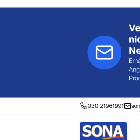
Ve
ni
Ne
Erha
Ang
Pro
030 21961991
son