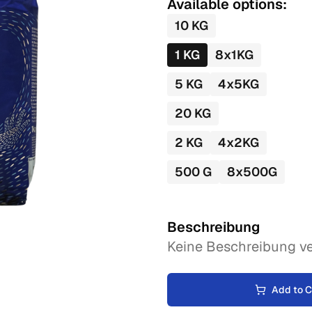
Available options:
10
KG
1
KG
8
x
1
KG
5
KG
4
x
5
KG
20
KG
2
KG
4
x
2
KG
500
G
8
x
500
G
Beschreibung
Keine Beschreibung ve
Add to C