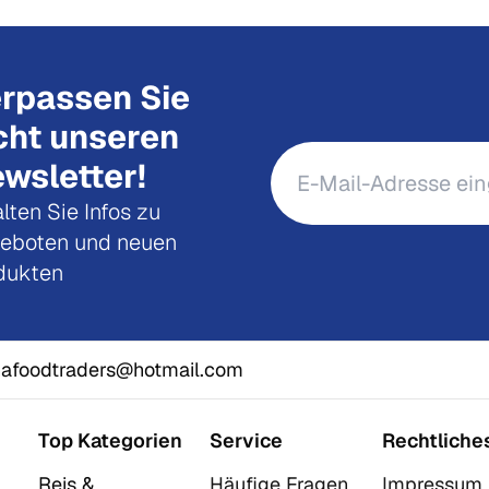
rpassen Sie
cht unseren
wsletter!
lten Sie Infos zu
eboten und neuen
dukten
afoodtraders@hotmail.com
Top Kategorien
Service
Rechtliche
Reis &
Häufige Fragen
Impressum