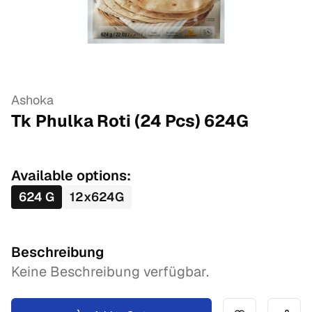
Ashoka
Tk Phulka Roti (24 Pcs)
624
G
Available options:
624
G
12
x
624
G
Beschreibung
Keine Beschreibung verfügbar.