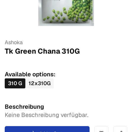
Ashoka
Tk Green Chana
310
G
Available options:
310
G
12
x
310
G
Beschreibung
Keine Beschreibung verfügbar.