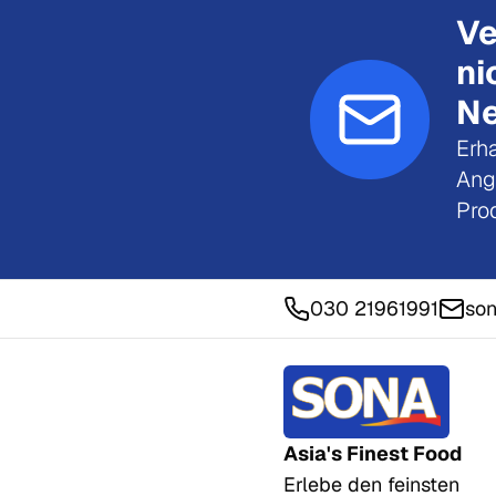
Ve
ni
Ne
Erha
Ang
Pro
030 21961991
son
Asia's Finest Food
Erlebe den feinsten