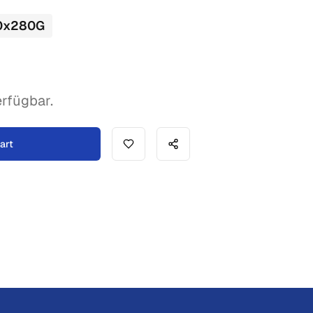
0
x
280
G
rfügbar.
art