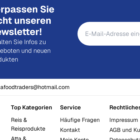
rpassen Sie
cht unseren
wsletter!
lten Sie Infos zu
eboten und neuen
dukten
afoodtraders@hotmail.com
Top Kategorien
Service
Rechtliche
Reis &
Häufige Fragen
Impressum
Reisprodukte
Kontakt
AGB und Ku
Atta &
Mein Konto
Datenschut