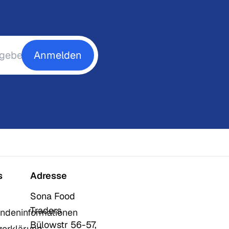
Anmelden
s
Adresse
Sona Food
Traders
ndeninformationen
Bülowstr 56-57,
zerklärung