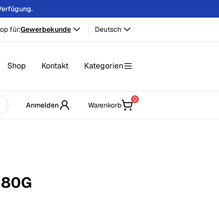
Verfügung.
op für:
Gewerbekunde
Deutsch
Shop
Kontakt
Kategorien
0
Anmelden
Warenkorb
280
G