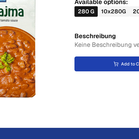
Available options:
280
G
10
x
280
G
2
Beschreibung
Keine Beschreibung ve
Add to C