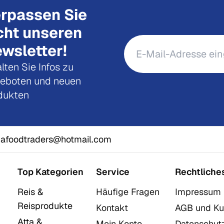
rpassen Sie
cht unseren
wsletter!
lten Sie Infos zu
eboten und neuen
dukten
afoodtraders@hotmail.com
Top Kategorien
Service
Rechtliche
Reis &
Häufige Fragen
Impressum
Reisprodukte
Kontakt
AGB und Ku
Atta &
Mein Konto
Datenschut