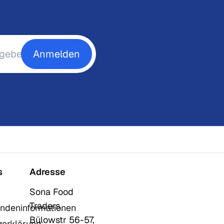
Anmelden
s
Adresse
Sona Food
Traders
ndeninformationen
Bülowstr 56-57,
zerklärung