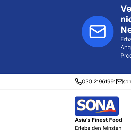
Ve
ni
Ne
Erha
Ang
Pro
030 21961991
son
Asia's Finest Food
Erlebe den feinsten