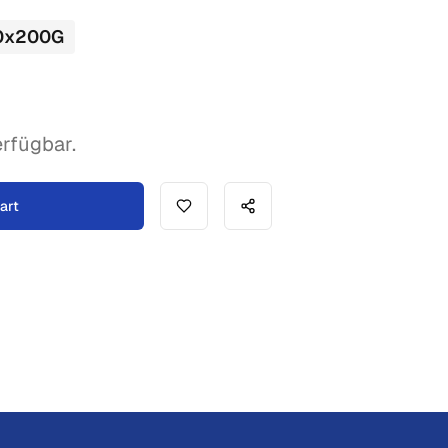
0
x
200
G
rfügbar.
art