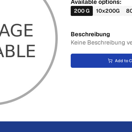
Available options:
200
G
10
x
200
G
8
Beschreibung
Keine Beschreibung ve
Add to C