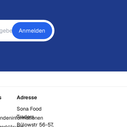
Anmelden
s
Adresse
Sona Food
Traders
ndeninformationen
Bülowstr 56-57,
zerklärung