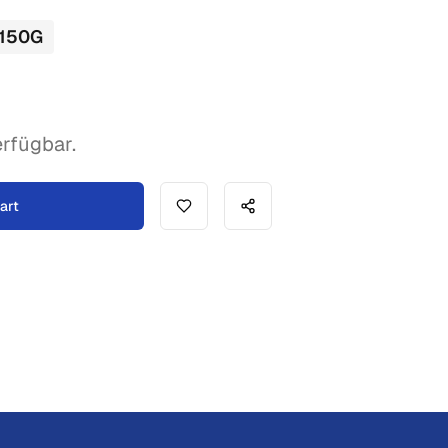
150
G
rfügbar.
art