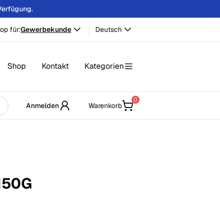
Verfügung.
op für:
Gewerbekunde
Deutsch
Shop
Kontakt
Kategorien
0
Anmelden
Warenkorb
150
G