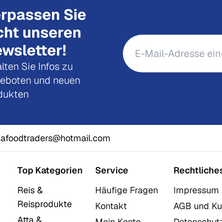
rpassen Sie
cht unseren
wsletter!
lten Sie Infos zu
eboten und neuen
dukten
afoodtraders@hotmail.com
Top Kategorien
Service
Rechtliche
Reis &
Häufige Fragen
Impressum
Reisprodukte
Kontakt
AGB und Ku
Atta &
Mein Konto
Datenschut