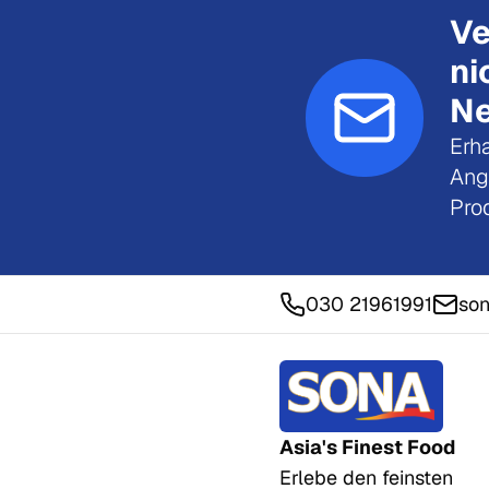
Ve
ni
Ne
Erha
Ang
Pro
030 21961991
son
Asia's Finest Food
Erlebe den feinsten