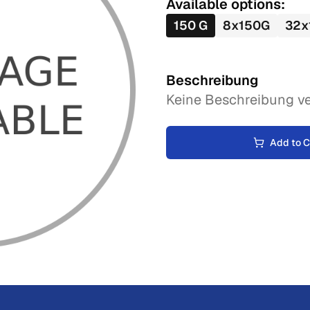
Available options:
150
G
8
x
150
G
32
x
Beschreibung
Keine Beschreibung ve
Add to C